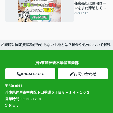
任意売却は住宅ロー
ンをまだ滞納してい
なくても可能？メリ
2024.12.17
ットも解説
相続時に固定資産税がかからない土地とは？税金や処分について解説
(株)東洋技研不動産事業部
078-341-3434
お問い合わせ
〒650-0011
兵庫県神戸市中央区下山手通５丁目８－１４－１０２
営業時間：
9:00～17:00
定休日：