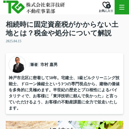
0
お気に入り
相続時に固定資産税がかからない土
地とは？税金や処分について解説
2025.04.15
筆者
市村 嘉男
神戸市北区に密着して50年。宅建士、1級ビルクリーニング技
能士、ドローン操縦士という3つの専門視点から、建物の価値
を多角的に見極めます。半世紀の歴史とプロ根性によるバイ
タリティで、お客様に「東洋技研に頼んで良かった」と言っ
ていただけるよう、お客様の不動産課題に全力で並走いたし
ます。