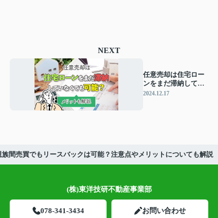
NEXT
任意売却は住宅ロー
ンをまだ滞納してい
なくても可能？メリ
2024.12.17
ットも解説
親族間売買でもリースバックは可能？注意点やメリットについても解説
(株)東洋技研不動産事業部
078-341-3434
お問い合わせ