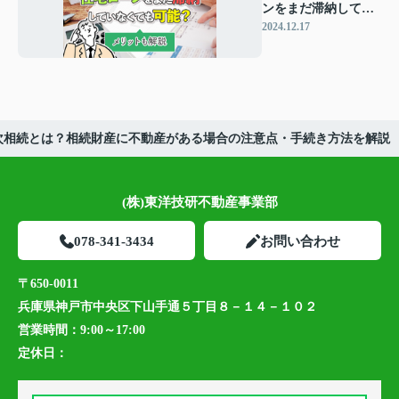
ンをまだ滞納してい
なくても可能？メリ
2024.12.17
ットも解説
次相続とは？相続財産に不動産がある場合の注意点・手続き方法を解説
(株)東洋技研不動産事業部
078-341-3434
お問い合わせ
〒650-0011
兵庫県神戸市中央区下山手通５丁目８－１４－１０２
営業時間：
9:00～17:00
定休日：