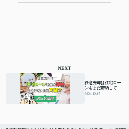
NEXT
任意売却は住宅ロー
ンをまだ滞納してい
なくても可能？メリ
2024.12.17
ットも解説