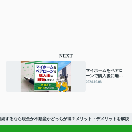
NEXT
マイホームをペアロ
ーンで購入後に離婚
したい！問題点や対
2024.10.08
処法をご紹介
相続するなら現金か不動産かどっちが得？メリット・デメリットを解説