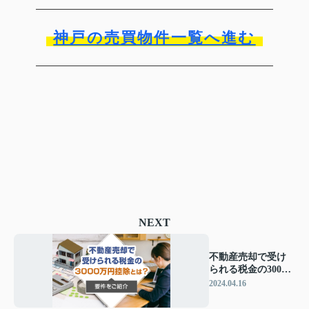
神戸の売買物件一覧へ進む
NEXT
不動産売却で受け
られる税金の3000
万円控除とは？要
2024.04.16
件をご紹介