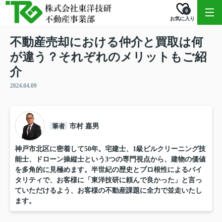
0
お気に入り
不動産売却における仲介と買取は何
が違う？それぞれのメリットもご紹
介
2024.04.09
筆者
市村 嘉男
神戸市北区に密着して50年。宅建士、1級ビルクリーニング技
能士、ドローン操縦士という3つの専門視点から、建物の価値
を多角的に見極めます。半世紀の歴史とプロ根性によるバイ
タリティで、お客様に「東洋技研に頼んで良かった」と言っ
ていただけるよう、お客様の不動産課題に全力で並走いたし
ます。