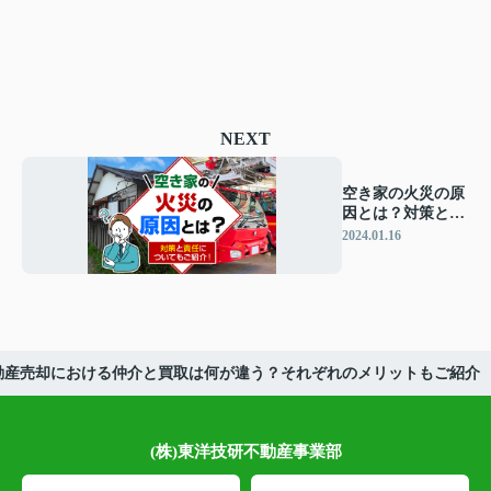
NEXT
空き家の火災の原
因とは？対策と責
任についてもご紹
2024.01.16
介！
動産売却における仲介と買取は何が違う？それぞれのメリットもご紹介
(株)東洋技研不動産事業部