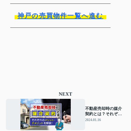
神戸の売買物件一覧へ進む
NEXT
不動産売却時の媒介
契約とは？それぞれ
のメリット・デメリ
2024.01.16
ットを解説！