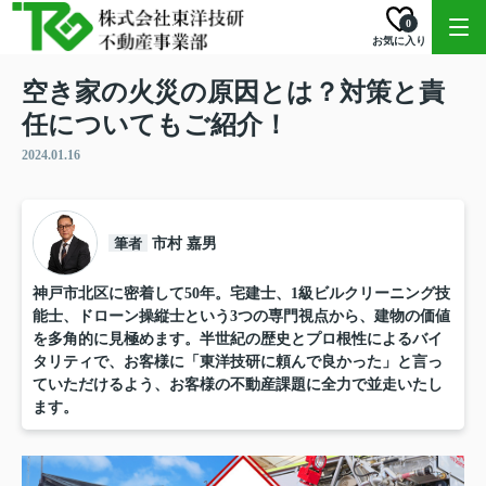
0
お気に入り
空き家の火災の原因とは？対策と責
任についてもご紹介！
2024.01.16
筆者
市村 嘉男
神戸市北区に密着して50年。宅建士、1級ビルクリーニング技
能士、ドローン操縦士という3つの専門視点から、建物の価値
を多角的に見極めます。半世紀の歴史とプロ根性によるバイ
タリティで、お客様に「東洋技研に頼んで良かった」と言っ
ていただけるよう、お客様の不動産課題に全力で並走いたし
ます。