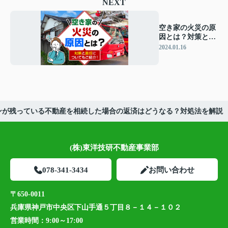
NEXT
空き家の火災の原
因とは？対策と責
任についてもご紹
2024.01.16
介！
ンが残っている不動産を相続した場合の返済はどうなる？対処法を解説
(株)東洋技研不動産事業部
078-341-3434
お問い合わせ
〒650-0011
兵庫県神戸市中央区下山手通５丁目８－１４－１０２
営業時間：
9:00～17:00