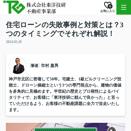
0
お気に入り
住宅ローンの失敗事例と対策とは？3
つのタイミングでそれぞれ解説！
2024.02.20
筆者
市村 嘉男
神戸市北区に密着して50年。宅建士、1級ビルクリーニング技
能士、ドローン操縦士という3つの専門視点から、建物の価値
を多角的に見極めます。半世紀の歴史とプロ根性によるバイ
タリティで、お客様に「東洋技研に頼んで良かった」と言っ
ていただけるよう、お客様の不動産課題に全力で並走いたし
ます。