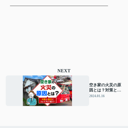
NEXT
空き家の火災の原
因とは？対策と責
任についてもご紹
2024.01.16
介！