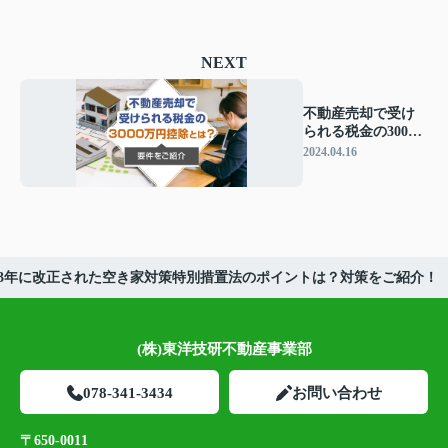
NEXT
不動産売却で受け
られる税金の3000
万円控除とは？要
2024.04.16
件をご紹介
023年に改正された空き家対策特別措置法のポイントは？対策をご紹介！
(株)東洋技研不動産事業部
078-341-3434
お問い合わせ
〒650-0011