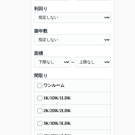
利回り
築年数
面積
～
間取り
ワンルーム
1K/1DK/1LDK
2K/2DK/2LDK
3K/3DK/3LDK