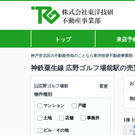
トップ
来店予
神戸市北区の不動産売却のことなら東洋技研不動産事業部
神鉄粟生線 広野ゴルフ場前駅の売
お
広野ゴルフ場前
変更
物件種別
朝
マンション
戸建
土地
店舗
事務所
1
1
棟
ビル・その他
中古