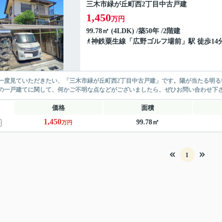
三木市緑が丘町西2丁目中古戸建
1,450
万円
99.78㎡ (4LDK) /築50年 /2階建
神鉄粟生線
「
広野ゴルフ場前
」駅 徒歩14
一度見ていただきたい、「三木市緑が丘町西2丁目中古戸建」です。陽が当たる明
の一戸建てに関して、何かご不明な点などがございましたら、ぜひお問い合わせ下
価格
面積
1,450
99.78㎡
万円
1