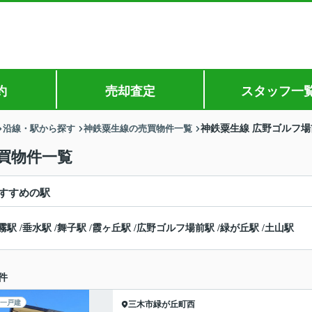
約
売却査定
スタッフ一
沿線・駅から探す
神鉄粟生線の売買物件一覧
神鉄粟生線 広野ゴルフ
買物件一覧
すすめの駅
霧駅
/
垂水駅
/
舞子駅
/
霞ヶ丘駅
/
広野ゴルフ場前駅
/
緑が丘駅
/
土山駅
件
一戸建
三木市
緑が丘町西