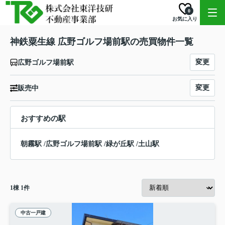
0
お気に入り
神鉄粟生線 広野ゴルフ場前駅の売買物件一覧
変更
広野ゴルフ場前駅
変更
販売中
おすすめの駅
朝霧駅
/
広野ゴルフ場前駅
/
緑が丘駅
/
土山駅
1
棟
1
件
中古一戸建