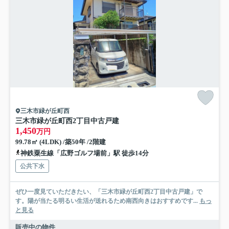
三木市緑が丘町西
三木市緑が丘町西2丁目中古戸建
1,450
万円
99.78㎡ (4LDK) /築50年 /2階建
神鉄粟生線「広野ゴルフ場前」駅 徒歩14分
公共下水
ぜひ一度見ていただきたい、「三木市緑が丘町西2丁目中古戸建」で
す。陽が当たる明るい生活が送れるため南西向きはおすすめです...
もっ
と見る
販売中の物件