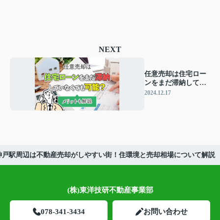
NEXT
任意売却は住宅ロー
ンをまだ滞納してい
なくても可能？メリ
2024.12.17
ットも解説
神戸駅周辺は不動産売却がしやすい街！住環境と売却相場について解説
(株)東洋技研不動産事業部
078-341-3434
お問い合わせ