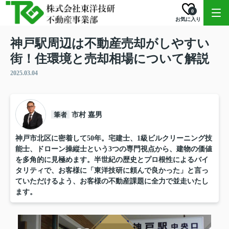
0
お気に入り
神戸駅周辺は不動産売却がしやすい
街！住環境と売却相場について解説
2025.03.04
筆者
市村 嘉男
神戸市北区に密着して50年。宅建士、1級ビルクリーニング技
能士、ドローン操縦士という3つの専門視点から、建物の価値
を多角的に見極めます。半世紀の歴史とプロ根性によるバイ
タリティで、お客様に「東洋技研に頼んで良かった」と言っ
ていただけるよう、お客様の不動産課題に全力で並走いたし
ます。